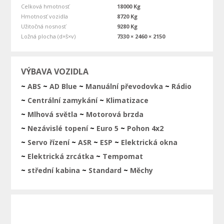
Celková hmotnosť
18000 Kg
Hmotnosť vozidla
8720 Kg
Užitočná nosnosť
9280 Kg
Ložná plocha (d×š×v)
7330 × 2460 × 2150
VÝBAVA VOZIDLA
ABS
AD Blue
Manuální převodovka
Rádio
Centrální zamykání
Klimatizace
Mlhová světla
Motorová brzda
Nezávislé topení
Euro 5
Pohon 4x2
Servo řízení
ASR
ESP
Elektrická okna
Elektrická zrcátka
Tempomat
střední kabina
Standard
Měchy