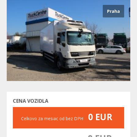
Praha
Predchádzajúci
Nasle
CENA VOZIDLA
0 EUR
Celkovo za mesiac od bez DPH