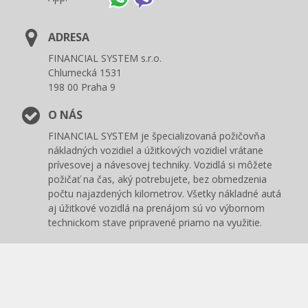
ADRESA
FINANCIAL SYSTEM s.r.o.
Chlumecká 1531
198 00 Praha 9
O NÁS
FINANCIAL SYSTEM je špecializovaná požičovňa
nákladných vozidiel a úžitkových vozidiel vrátane
prívesovej a návesovej techniky. Vozidlá si môžete
požičať na čas, aký potrebujete, bez obmedzenia
počtu najazdených kilometrov. Všetky nákladné autá
aj úžitkové vozidlá na prenájom sú vo výbornom
technickom stave pripravené priamo na využitie.
Obchodní podmínky
|
Ochrana osobních údajů