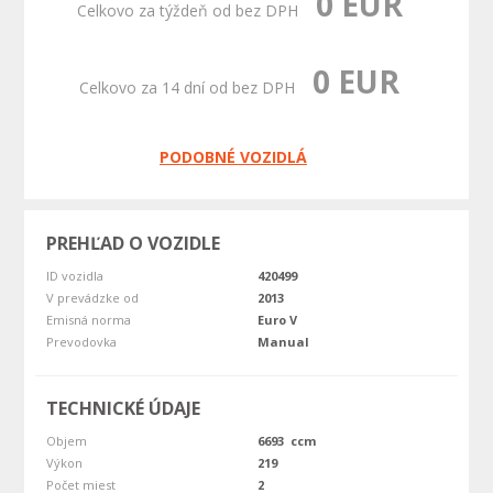
0 EUR
Celkovo za týždeň od bez DPH
0 EUR
Celkovo za 14 dní od bez DPH
PODOBNÉ VOZIDLÁ
PREHĽAD O VOZIDLE
ID vozidla
420499
V prevádzke od
2013
Emisná norma
Euro V
Prevodovka
Manual
TECHNICKÉ ÚDAJE
Objem
6693 ccm
Výkon
219
Počet miest
2