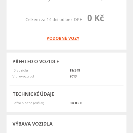
0 Kč
Celkem za 14 dní od bez DPH
PODOBNÉ VOZY
PŘEHLED O VOZIDLE
ID vozidla
18/348
V provozu od
2013
TECHNICKÉ ÚDAJE
Ložní plocha (d×š×v)
0 × 0 × 0
VÝBAVA VOZIDLA